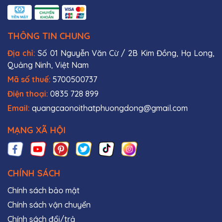
THÔNG TIN CHUNG
Địa chỉ:
Số 01 Nguyễn Văn Cừ / 2B Kim Đồng, Hạ Long,
Quảng Ninh, Việt Nam
Mã số thuế:
5700500737
Điện thoại:
0835 728 899
Email:
quangcaonoithatphuongdong@gmail.com
MẠNG XÃ HỘI
CHÍNH SÁCH
Chính sách bảo mật
Chính sách vận chuyển
Chính sách đổi/trả