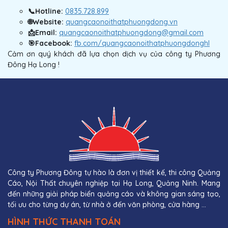
📞Hotline:
0835.728.899
🌐Website:
quangcaonoithatphuongdong.vn
📩Email:
quangcaonoithatphuongdong@gmail.com
🎯Facebook:
fb.com/quangcaonoithatphuongdonghl
Cảm ơn quý khách đã lựa chọn dịch vụ của công ty Phương
Đông Hạ Long !
Công ty Phương Đông tự hào là đơn vị thiết kế, thi công Quảng
Cáo, Nội Thất chuyên nghiệp tại Hạ Long, Quảng Ninh. Mang
đến những giải pháp biển quảng cáo và không gian sáng tạo,
tối ưu cho từng dự án, từ nhà ở đến văn phòng, cửa hàng ...
HÌNH THỨC THANH TOÁN