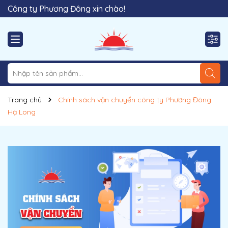
Công ty Phương Đông xin chào!
Hãy đến với dịch vụ thi công & thiết kế của chúng tôi!
Trang chủ
Chính sách vận chuyển công ty Phương Đông
Hạ Long