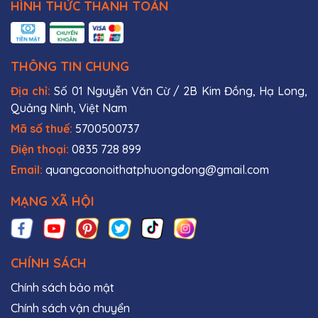
HÌNH THỨC THANH TOÁN
THÔNG TIN CHUNG
Địa chỉ:
Số 01 Nguyễn Văn Cừ / 2B Kim Đồng, Hạ Long,
Quảng Ninh, Việt Nam
Mã số thuế:
5700500737
Điện thoại:
0835 728 899
Email:
quangcaonoithatphuongdong@gmail.com
MẠNG XÃ HỘI
CHÍNH SÁCH
Chính sách bảo mật
Chính sách vận chuyển